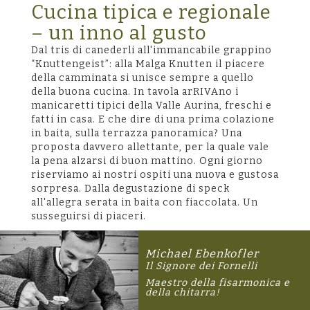
Cucina tipica e regionale
– un inno al gusto
Dal tris di canederli all'immancabile grappino
“Knuttengeist”: alla Malga Knutten il piacere
della camminata si unisce sempre a quello
della buona cucina. In tavola arRIVAno i
manicaretti tipici della Valle Aurina, freschi e
fatti in casa. E che dire di una prima colazione
in baita, sulla terrazza panoramica? Una
proposta davvero allettante, per la quale vale
la pena alzarsi di buon mattino. Ogni giorno
riserviamo ai nostri ospiti una nuova e gustosa
sorpresa. Dalla degustazione di speck
all'allegra serata in baita con fiaccolata. Un
susseguirsi di piaceri.
Michael Ebenkofler
Il Signore dei Fornelli
Maestro della fisarmonica e
della chitarra!