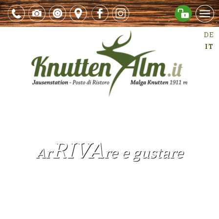
Men
DE
IT
RIVA
Ar
re e gustare